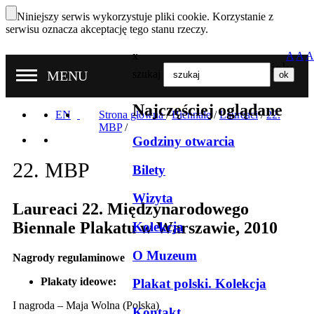
Niniejszy serwis wykorzystuje pliki cookie. Korzystanie z
serwisu oznacza akceptację tego stanu rzeczy.
x
A
A
A
Nasze oddziały
MENU
szukaj
Najczęściej oglądane
EN
Strona główna
/
Biennale
/
Laureaci
/
22.
MBP
/
Godziny otwarcia
22. MBP
Bilety
Wizyta
Laureaci 22. Międzynarodowego
Biennale Plakatu w Warszawie, 2010
Kolekcja
O Muzeum
Nagrody regulaminowe
Plakaty ideowe:
Plakat polski. Kolekcja
I nagroda – Maja Wolna (Polska)
Kontakt