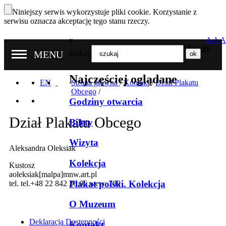
Niniejszy serwis wykorzystuje pliki cookie. Korzystanie z
serwisu oznacza akceptację tego stanu rzeczy.
x
A
A
A
Nasze oddziały
MENU
szukaj
Najczęściej oglądane
EN
Strona główna
/
Kontakt
/
Dział Plakatu
Obcego
/
Godziny otwarcia
Dział Plakatu Obcego
Bilety
Wizyta
Aleksandra Oleksiak
Kolekcja
Kustosz
aoleksiak[malpa]mnw.art.pl
Plakat polski. Kolekcja
tel. tel.+48 22 842 26 06 wew. 709
O Muzeum
Deklaracja Dostępności
Kontakt