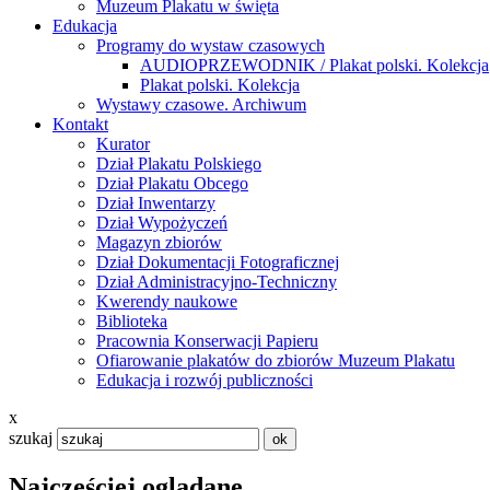
Muzeum Plakatu w święta
Edukacja
Programy do wystaw czasowych
AUDIOPRZEWODNIK / Plakat polski. Kolekcja
Plakat polski. Kolekcja
Wystawy czasowe. Archiwum
Kontakt
Kurator
Dział Plakatu Polskiego
Dział Plakatu Obcego
Dział Inwentarzy
Dział Wypożyczeń
Magazyn zbiorów
Dział Dokumentacji Fotograficznej
Dział Administracyjno-Techniczny
Kwerendy naukowe
Biblioteka
Pracownia Konserwacji Papieru
Ofiarowanie plakatów do zbiorów Muzeum Plakatu
Edukacja i rozwój publiczności
x
szukaj
Najczęściej oglądane