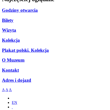
Godziny otwarcia
Bilety
Wizyta
Kolekcja
Plakat polski. Kolekcja
O Muzeum
Kontakt
Adres i dojazd
A
A
A
EN