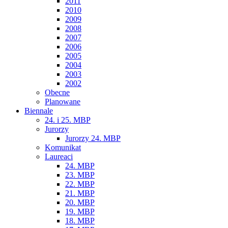
2011
2010
2009
2008
2007
2006
2005
2004
2003
2002
Obecne
Planowane
Biennale
24. i 25. MBP
Jurorzy
Jurorzy 24. MBP
Komunikat
Laureaci
24. MBP
23. MBP
22. MBP
21. MBP
20. MBP
19. MBP
18. MBP