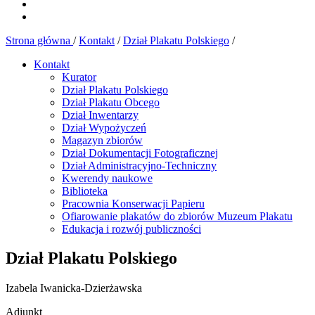
Strona główna
/
Kontakt
/
Dział Plakatu Polskiego
/
Kontakt
Kurator
Dział Plakatu Polskiego
Dział Plakatu Obcego
Dział Inwentarzy
Dział Wypożyczeń
Magazyn zbiorów
Dział Dokumentacji Fotograficznej
Dział Administracyjno-Techniczny
Kwerendy naukowe
Biblioteka
Pracownia Konserwacji Papieru
Ofiarowanie plakatów do zbiorów Muzeum Plakatu
Edukacja i rozwój publiczności
Dział Plakatu Polskiego
Izabela Iwanicka-Dzierżawska
Adiunkt