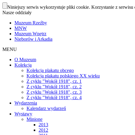
Niniejszy serwis wykorzystuje pliki cookie. Korzystanie z serwisu 
Nasze oddziały
Muzeum Rzeźby
MNW
Muzeum Wnętrz
Nieborów i Arkadia
MENU
O Muzeum
Kolekcja
Kolekcja plakatu obcego
Kolekcja plakatu polskiego XX wieku
Z cyklu "Wokół 1918", cz. 1
Z cyklu "Wokół 1918", cz. 2
Z cyklu "Wokół 1918", cz. 3
Z cyklu "Wokół 1918", cz. 4
Wydarzenia
Kalendarz wydarzeń
Wystawy
Minione
2013
2012