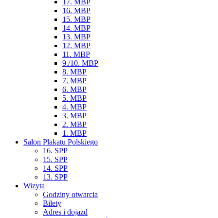
17. MBP
16. MBP
15. MBP
14. MBP
13. MBP
12. MBP
11. MBP
9./10. MBP
8. MBP
7. MBP
6. MBP
5. MBP
4. MBP
3. MBP
2. MBP
1. MBP
Salon Plakatu Polskiego
16. SPP
15. SPP
14. SPP
13. SPP
Wizyta
Godziny otwarcia
Bilety
Adres i dojazd