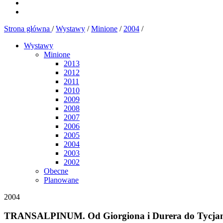
Strona główna
/
Wystawy
/
Minione
/
2004
/
Wystawy
Minione
2013
2012
2011
2010
2009
2008
2007
2006
2005
2004
2003
2002
Obecne
Planowane
2004
TRANSALPINUM. Od Giorgiona i Durera do Tycjan