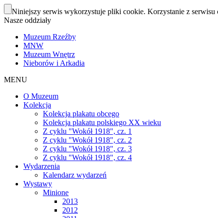
Niniejszy serwis wykorzystuje pliki cookie. Korzystanie z serwisu 
Nasze oddziały
Muzeum Rzeźby
MNW
Muzeum Wnętrz
Nieborów i Arkadia
MENU
O Muzeum
Kolekcja
Kolekcja plakatu obcego
Kolekcja plakatu polskiego XX wieku
Z cyklu "Wokół 1918", cz. 1
Z cyklu "Wokół 1918", cz. 2
Z cyklu "Wokół 1918", cz. 3
Z cyklu "Wokół 1918", cz. 4
Wydarzenia
Kalendarz wydarzeń
Wystawy
Minione
2013
2012