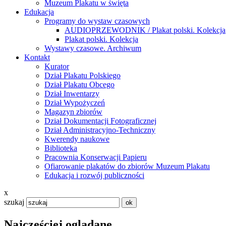
Muzeum Plakatu w święta
Edukacja
Programy do wystaw czasowych
AUDIOPRZEWODNIK / Plakat polski. Kolekcja
Plakat polski. Kolekcja
Wystawy czasowe. Archiwum
Kontakt
Kurator
Dział Plakatu Polskiego
Dział Plakatu Obcego
Dział Inwentarzy
Dział Wypożyczeń
Magazyn zbiorów
Dział Dokumentacji Fotograficznej
Dział Administracyjno-Techniczny
Kwerendy naukowe
Biblioteka
Pracownia Konserwacji Papieru
Ofiarowanie plakatów do zbiorów Muzeum Plakatu
Edukacja i rozwój publiczności
x
szukaj
Najczęściej oglądane