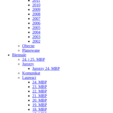
2011
2010
2009
2008
2007
2006
2005
2004
2003
2002
Obecne
Planowane
Biennale
24. i 25. MBP
Jurorzy
Jurorzy 24. MBP
Komunikat
Laureaci
24. MBP
23. MBP
22. MBP
21. MBP
20. MBP
19. MBP
18. MBP