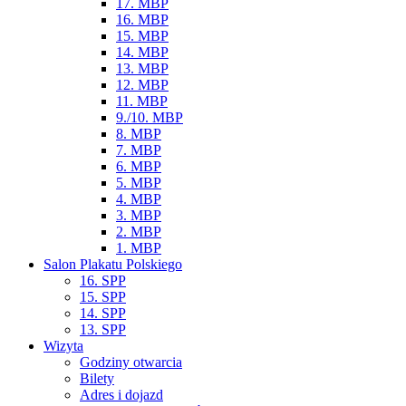
17. MBP
16. MBP
15. MBP
14. MBP
13. MBP
12. MBP
11. MBP
9./10. MBP
8. MBP
7. MBP
6. MBP
5. MBP
4. MBP
3. MBP
2. MBP
1. MBP
Salon Plakatu Polskiego
16. SPP
15. SPP
14. SPP
13. SPP
Wizyta
Godziny otwarcia
Bilety
Adres i dojazd