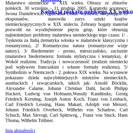
Malarstwo niemieckie w XIX wieku. Obrazy ze zbiorów
polskich. 30 września – 11 grudnia 2005. Kuratorki wystawy:
Kolekcja plakatu polskiego XX wieku
Iwona Danielewicz, Agnieszka Ciska. Wystawa, obejmująca 55
eksponatów, stanowiła zarys sztuki krajów
niemieckojęzycznych w XIX stuleciu. Zebrany bogaty materiał
pozwolił na wyodrębnienie pięciu grup, które obrazują
najistotniejsze problemy malarstwa niemieckiego tego czasu: 1/ .
Tęsknota za Italią (tematyka włoska w malarstwie klasycyzmu i
romantyzmu), 2/ Romantyczna natura (romantyczne wizje
natury), 3/ Biedermeier - prosto, mieszczańsko, zacisznie
(malarstwo biedermeieru: formuła stylistyczna i tematyka), 4/
Wokół realizmu. Tradycja i nowoczesność (realizm niemiecki
pod wpływem francuskim i własne formuły realizmu), 5/
Symbolizm w Niemczech - 2. połowa XIX wieku. Na wystawie
pokazano dzieła najwybitniejszych mistrzów niemieckich,
austriackich i szwajcarskich, takich jak: Arnold Böcklin,
Alexandre Calame, Johann Christian Dahl, Jacob Philipp
Hackert, Ludwig von Hofmann,Wassily Kandinsky, Georg
Friedrich Kersting, Joseph Anton Koch, Franz von Lenbach,
Carl Friedrich Lessing, Hans Makart, Adolph von Menzel,
Johann Friedrich Overbeck, Wilhelm von Schadow, Carl
Schuch, Max Slevogt, Carl Spitzweg, , Franz von Stuck, Hans
Thoma, Wilhelm Trübner.
lista aktualności