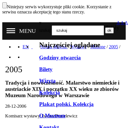
Niniejszy serwis wykorzystuje pliki cookie. Korzystanie z
serwisu oznacza akceptację tego stanu rzeczy.
x
A
A
A
Nasze oddziały
MENU
szukaj
Najczęściej oglądane
EN
Strona główna
/
Wystawy
/
Minione
/
2005
/
Godziny otwarcia
2005
Bilety
Wizyta
Tradycja i nowoczesność. Malarstwo niemieckie i
austriackie XIX i początku XX wieku ze zbiorów
Kolekcja
Muzeum Narodowego w Warszawie
Plakat polski. Kolekcja
28-12-2006
O Muzeum
Komisarz wystawy: Iwona Danielewicz
Kontakt