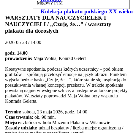
Migowy PJM
Kolekcja plakatu polskiego XX wieku
WARSZTATY DLA NAUCZYCIELEK I
NAUCZYCIELI / „Czuję, że…” / warsztaty
plakatu dla dorosłych
2026-05-23 / 14:00
godz. 14.00
prowadzenie:
Maja Wolna, Konrad Gelert
Kreatywne spotkania, podczas których uczestnicy – pod okiem
grafików – spróbują przełożyć emocje na język obrazu. Punktem
wyjścia będzie hasło „Czuję, że…”, które stanie się inspiracją do
poszukiwania własnej koncepcji przekazu. W trakcie spotkania
powstaną najpierw wstępne szkice, a następnie autorskie projekty
plakatów. Warsztaty poprowadzi Maja Wolna przy wsparciu
Konrada Gelerta.
Termin:
sobota, 23 maja 2026, godz. 14.00
Czas trwania:
ok. 90 min.
Miejsce:
zbiórka w holu Muzeum Plakatu w Wilanowie
Zasady udziału:
udział bezpłatny / liczba miejsc ograniczona /