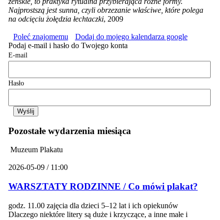
żeńskie, to praktyka rytualna przybierająca różne formy.
Najprostszą jest sunna, czyli obrzezanie właściwe, które polega
na odcięciu żołędzia łechtaczki
, 2009
Poleć znajomemu
Dodaj do mojego kalendarza google
Podaj e-mail i hasło do Twojego konta
E-mail
Hasło
Pozostałe wydarzenia miesiąca
Muzeum Plakatu
2026-05-09 / 11:00
WARSZTATY RODZINNE / Co mówi plakat?
godz. 11.00 zajęcia dla dzieci 5–12 lat i ich opiekunów
Dlaczego niektóre litery są duże i krzyczące, a inne małe i