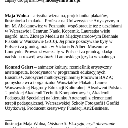
zapisy drogą mailową
mces@mnw.art.pl
Maja Wolna
– artystka wizualna, projektantka plakatów,
ilustratorka i malarka. Profesor na Uniwersytecie Artystycznym
im. M. Abakanowicz w Poznaniu, współpracuje też z uczelniami
w Warszawie i Centrum Nauki Kopernik. Laureatka wielu
nagród, m.in. Złotego Medalu na Międzynarodowym Biennale
Plakatu w Warszawie (2010). Jej prace pokazywane były w
Polsce i za granicą, m.in. w Victoria & Albert Museum w
Londynie. Prowadzi warsztaty w Polsce i za granicą, kładąc
nacisk na rozwój wyobraźni i autorskiego języka wizualnego.
Konrad Gelert
– animator kultury, rzemieślnik artystyczny,
arteterapeuta, koordynator w programach edukacyjnych
Erasmus+, założyciel multidyscyplinarnej Pracowni BAZA;
pomysłodawca i organizator Warsztatów Plakatu, Laureat
Warszawskiej Nagrody Edukacji Kulturalnej. Absolwent Polsko-
Japońskiej Akademii Technik Komputerowych, Akademii
Pedagogiki Specjalnej na kierunku Arteterapii z elementami
terapii pedagogicznej, Warszawskiej Szkoły Fotografii i Grafiki
Użytkowej. Producent kreatywny Fundacji Art2Business.
___
ilustracja: Maja Wolna,
Odsłona 5. Ekscyzja, czyli obrzezanie