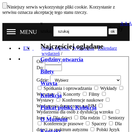
Niniejszy serwis wykorzystuje pliki cookie. Korzystanie z
serwisu oznacza akceptację tego stanu rzeczy.
x
A
A
A
Nasze oddziały
MENU
szukaj
Najczęściej oglądane
EN
Strona główna
/
Wydarzenia
/
Kalendarz
wydarzeń
/
Godziny otwarcia
Od:
Do:
Bilety
Gdzie:
Wizyta
Spotkania i oprowadzania
Wykłady
Warsztaty
Koncerty
Filmy
Kolekcja
Wystawy
Konferencje naukowe
Wydarzenia tłumaczone na PJM
Plakat polski. Kolekcja
Wydarzenia dla osób z dysfukcją wzroku
Inne
Dla dzieci
Dla rodzin
Seniorzy
O Muzeum
Konferencje prasowe
Spacery
Dla
dzieci ze spektrum autyzmu
Polski Język
Kontakt